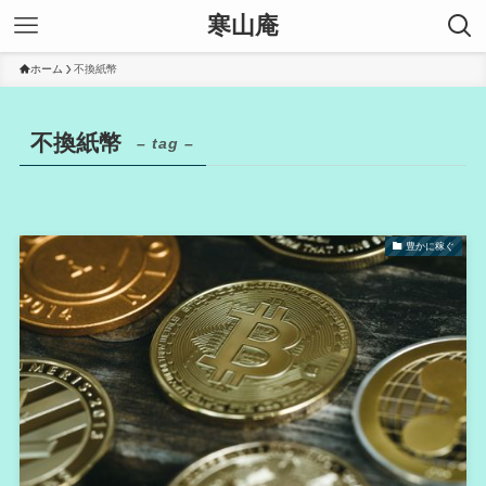
寒山庵
ホーム
不換紙幣
不換紙幣
– tag –
豊かに稼ぐ