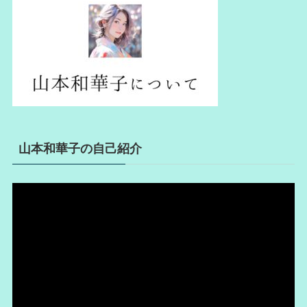
山本和華子の自己紹介
動
画
プ
レ
ー
ヤ
ー