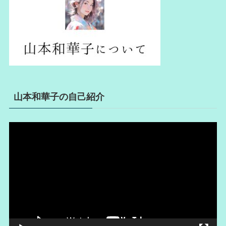
山本和華子の自己紹介
動
画
プ
レ
ー
ヤ
ー