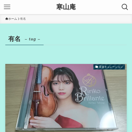
寒山庵
ホーム
有名
有名
– tag –
音楽キュレーション