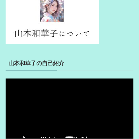
山本和華子の自己紹介
動
画
プ
レ
ー
ヤ
ー