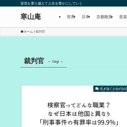
逆境を乗り越えて人生を豊かにしていく
寒山庵
世界
日本
京都散策
音楽
ホーム
裁判官
裁判官
– tag –
生き抜くための社