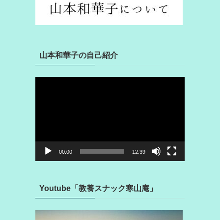
山本和華子の自己紹介
動
画
プ
レ
ー
ヤ
ー
00:00
12:39
Youtube「教養スナック寒山庵」