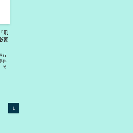
「刑
必要
遂行
事件
 そ
1