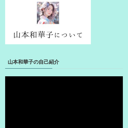
山本和華子の自己紹介
動
画
プ
レ
ー
ヤ
ー