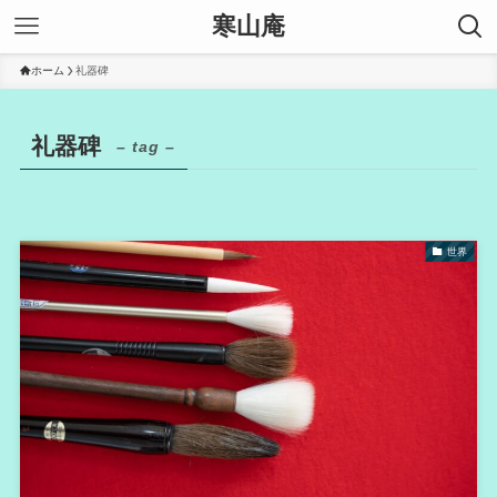
寒山庵
ホーム
礼器碑
礼器碑
– tag –
世界