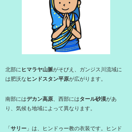
北部に
ヒマラヤ山脈
がそびえ、ガンジス川流域に
は肥沃な
ヒンドスタン平原
が広がります。
南部には
デカン高原
、西部には
タール砂漠
があ
り、気候も地域によって異なります。
「
サリー
」は、ヒンドゥー教の衣装です。ヒンド