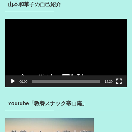
山本和華子の自己紹介
動
画
プ
レ
ー
ヤ
ー
00:00
12:39
Youtube「教養スナック寒山庵」