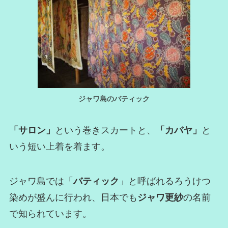
ジャワ島のバティック
「サロン」
という巻きスカートと、
「カバヤ」
と
いう短い上着を着ます。
ジャワ島では「
バティック
」と呼ばれるろうけつ
染めが盛んに行われ、日本でも
ジャワ更紗
の名前
で知られています。