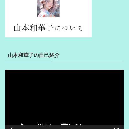
山本和華子の自己紹介
動
画
プ
レ
ー
ヤ
ー