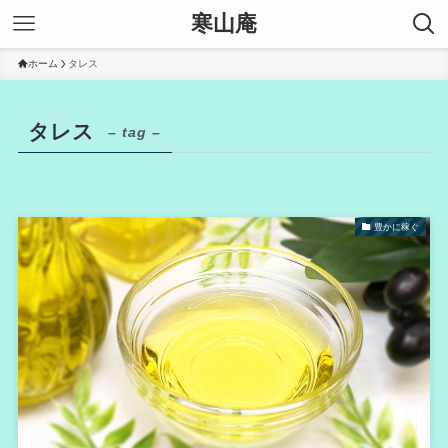
寒山庵
ホーム
タレス
タレス
– tag –
豊かに稼ぐ