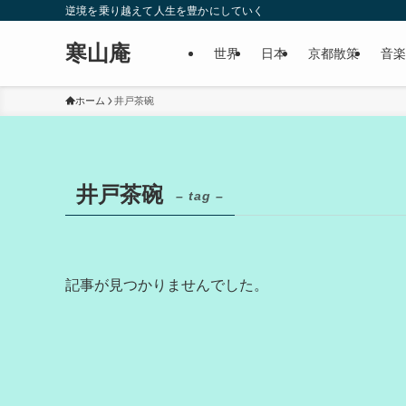
逆境を乗り越えて人生を豊かにしていく
寒山庵
世界
日本
京都散策
音楽
ホーム
井戸茶碗
井戸茶碗
– tag –
記事が見つかりませんでした。