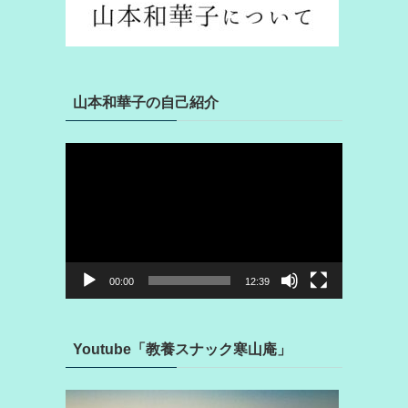
山本和華子の自己紹介
動
画
プ
レ
ー
ヤ
ー
00:00
12:39
Youtube「教養スナック寒山庵」