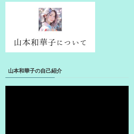
山本和華子の自己紹介
動
画
プ
レ
ー
ヤ
ー