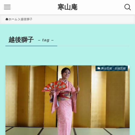
寒山庵
ホーム
越後獅子
越後獅子
– tag –
舞台芸術・伝統芸能