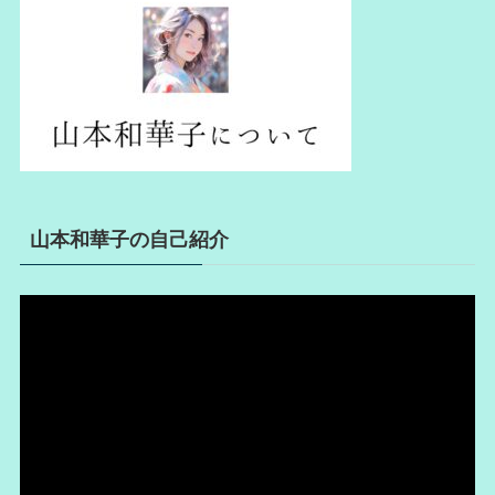
山本和華子の自己紹介
動
画
プ
レ
ー
ヤ
ー