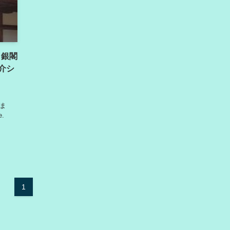
 / 銀閣
介シ
いま
e.
1