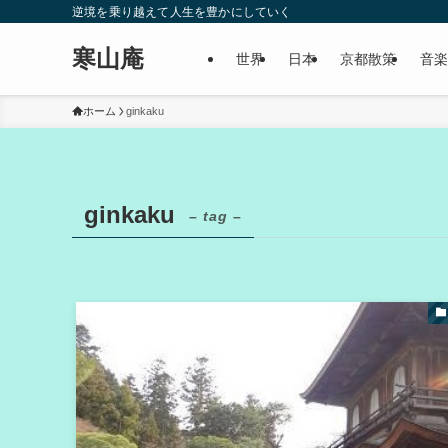
逆境を乗り越えて人生を豊かにしていく
寒山庵
世界
日本
京都散策
音楽
ホーム
ginkaku
ginkaku
– tag –