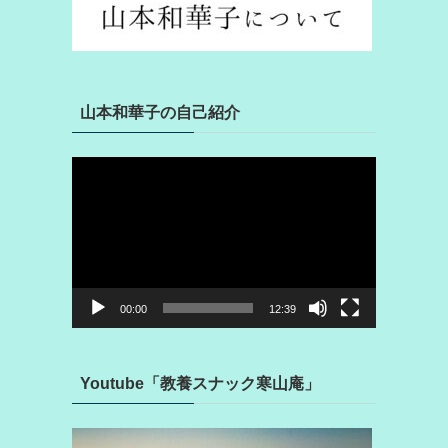
山本和華子の自己紹介
動
画
プ
レ
ー
ヤ
ー
00:00
12:39
Youtube「教養スナック寒山庵」