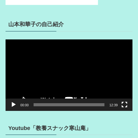
山本和華子の自己紹介
動
画
プ
レ
ー
ヤ
ー
00:00
12:39
Youtube「教養スナック寒山庵」