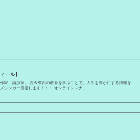
フィール】
 作家、講演家。 古今東西の教養を学ぶことで、人生を豊かにする情報を
ャズシンガー目指します！！！ オンラインスナ…