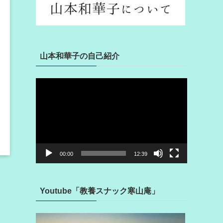
山本和華子の自己紹介
動
画
プ
レ
ー
ヤ
ー
00:00
12:39
Youtube「教養スナック寒山庵」