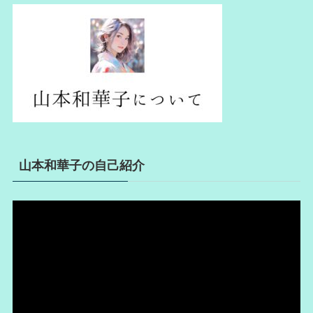
山本和華子の自己紹介
動
画
プ
レ
ー
ヤ
ー