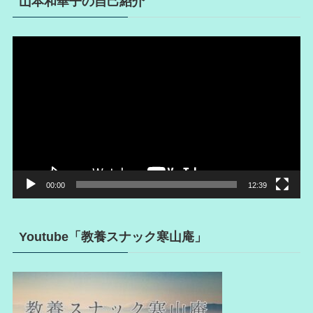
山本和華子の自己紹介
動
画
プ
レ
ー
ヤ
ー
00:00
12:39
Youtube「教養スナック寒山庵」