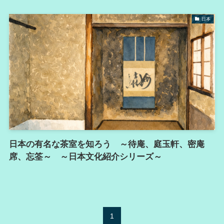
日本
日本の有名な茶室を知ろう ～待庵、庭玉軒、密庵
席、忘筌～ ～日本文化紹介シリーズ～
1