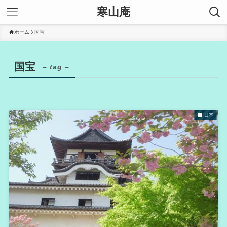
寒山庵
ホーム
国宝
国宝
– tag –
日本