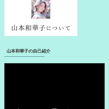
山本和華子の自己紹介
動
画
プ
レ
ー
ヤ
ー