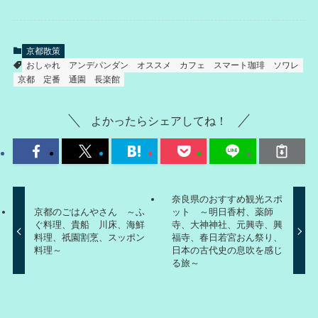
京都散策
おしゃれ
アンデパンダン
オススメ
カフェ
スマート珈琲
ソワレ
京都
定番
通園
長楽館
よかったらシェアしてね！
奈良県のおすすめ観光スポ
京都のごはんやさん ～ふ
ット ～明日香村、薬師
ぐ料理、貴船 川床、海鮮
寺、大神神社、元興寺、興
料理、祇園割烹、スッポン
福寺、春日若宮おん祭り、
料理～
日本の古代史の息吹を感じ
る旅～