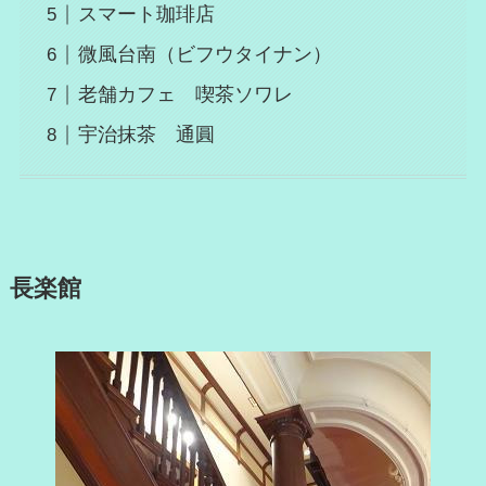
スマート珈琲店
微風台南（ビフウタイナン）
老舗カフェ 喫茶ソワレ
宇治抹茶 通圓
長楽館