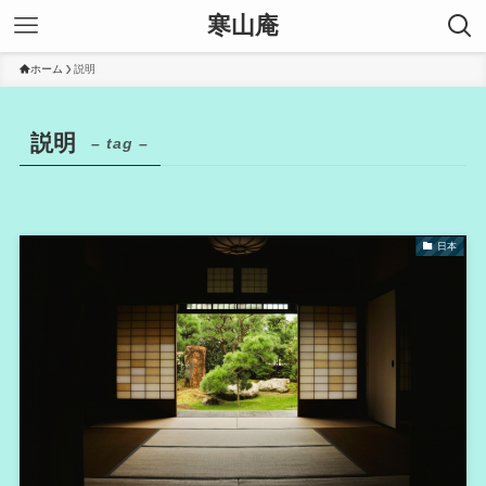
寒山庵
ホーム
説明
説明
– tag –
日本