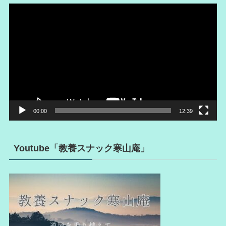
動
画
プ
レ
ー
ヤ
ー
00:00
12:39
Youtube「教養スナック寒山庵」