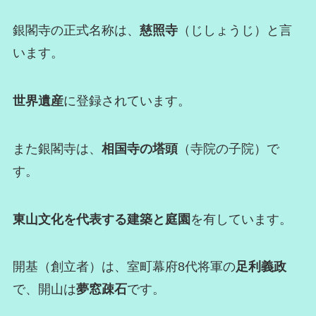
銀閣寺の正式名称は、
慈照寺
（じしょうじ）と言
います。
世界遺産
に登録されています。
また銀閣寺は、
相国寺の塔頭
（寺院の子院）で
す。
東山文化を代表する建築と庭園
を有しています。
開基（創立者）は、室町幕府8代将軍の
足利義政
で、開山は
夢窓疎石
です。