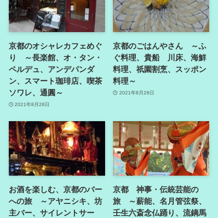
京都のオシャレカフェめぐ
京都のごはんやさん ～ふ
り ～長楽館、オ・タン・
ぐ料理、貴船 川床、海鮮
ペルデュ、アンデパンダ
料理、祇園割烹、スッポン
ン、スマート珈琲店、喫茶
料理～
ソワレ、通圓～
2021年8月28日
2021年8月28日
お酒を楽しむ、京都のバー
京都 神事・伝統芸能の
への旅 ～アヤニシキ、坊
旅 ～薪能、名月管弦祭、
主バー、サイレントサー
壬生六斎念仏踊り、流鏑馬