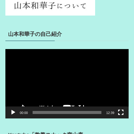
山本和華子の自己紹介
動
画
プ
レ
ー
ヤ
ー
00:00
12:39