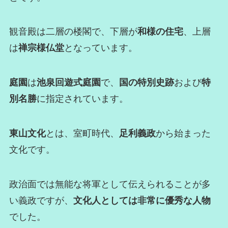
観音殿は二層の楼閣で、下層が
和様の住宅
、上層
は
禅宗様仏堂
となっています。
庭園
は
池泉回遊式庭園
で、
国の特別史跡
および
特
別名勝
に指定されています。
東山文化
とは、室町時代、
足利義政
から始まった
文化です。
政治面では無能な将軍として伝えられることが多
い義政ですが、
文化人としては非常に優秀な人物
でした。