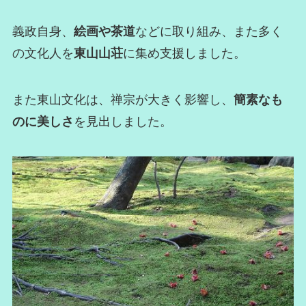
義政自身、
絵画や茶道
などに取り組み、また多く
の文化人を
東山山荘
に集め支援しました。
また東山文化は、禅宗が大きく影響し、
簡素なも
のに美しさ
を見出しました。