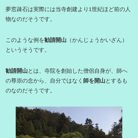
夢窓疎石は実際には当寺創建より1世紀ほど前の人
物なのだそうです。
このような例を
勧請開山
（かんじょうかいざん）
というそうです。
勧請開山
とは、寺院を創始した僧侶自身が、師へ
の尊崇の念から、自分ではなく
師を開山
とするも
のなのだそうです。